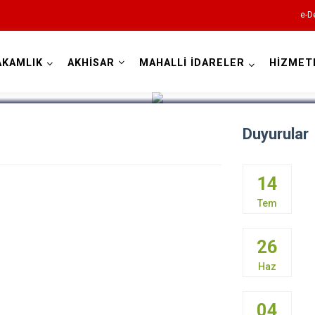
e-D
AKAMLIK
AKHİSAR
MAHALLİ İDARELER
HİZMET
Manisa
Duyurular
14
Ahmetli
Tem
Akhisar
26
Alaşehir
Haz
Demirci
Gölmarmara
04