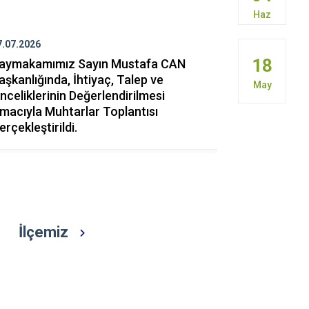
Gördes
Haz
Kırkağaç
7.07.2026
16.07.2026
Köprübaşı
18
aymakamımız Sayın Mustafa CAN
15 Temmuz 
Kula
aşkanlığında, İhtiyaç, Talep ve
Günü Kaps
May
nceliklerinin Değerlendirilmesi
Şehitlerimi
macıyla Muhtarlar Toplantısı
Etti
erçekleştirildi.
İlçemiz