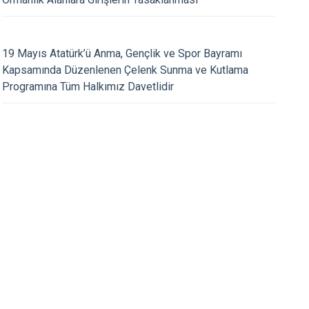
Turgutlu
Şehzadeler
15.07.2026
Yunusemre
19 Mayıs Atatürk’ü Anma, Gençlik ve Spor Bayramı
Demokrasi ve Millî Birlik
15 Temmuz Demokrasi 
Kapsamında Düzenlenen Çelenk Sunma ve Kutlama
amında Kaymakamımız
Günü’nün 10. Yılında 
Programına Tüm Halkımız Davetlidir
zin Kıymetli Ailelerini Ziyaret
Meydanlarda Yaşatıl