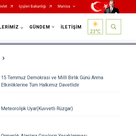
evlet
İçişleri Bakanlığı
Manisa
1
/
5
LERİMİZ
GÜNDEM
İLETİŞİM
23
°C
15 Temmuz Demokrasi ve Millî Birlik Günü Anma
Etkinliklerine Tüm Halkımız Davetlidir
Salihli
Sarıgöl
Saruhanlı
Meteorolijik Uyar(Kuvvetli Rüzgar)
Selendi
Soma
Ormanlık Alanlara Girişlerin Yasaklanması