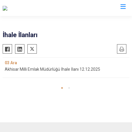
Manisa
İhale İlanları
Ahmetli
Salihli
Akhisar
Sarıgöl
03
Ara
Alaşehir
Saruhanlı
Akhisar Milli Emlak Müdürlüğü İhale İlanı 12.12.2025
Demirci
Selendi
Gölmarmara
Soma
Gördes
Turgutlu
Kırkağaç
Şehzadeler
Köprübaşı
Yunusemre
Kula