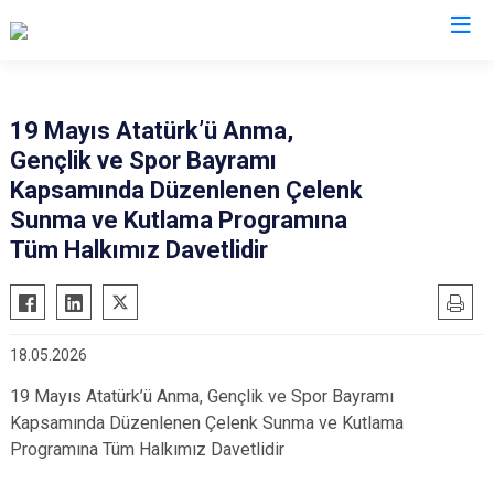
Manisa
19 Mayıs Atatürk’ü Anma,
Gençlik ve Spor Bayramı
Ahmetli
Salihli
Kapsamında Düzenlenen Çelenk
Akhisar
Sarıgöl
Sunma ve Kutlama Programına
Alaşehir
Saruhanlı
Tüm Halkımız Davetlidir
Demirci
Selendi
Gölmarmara
Soma
Gördes
Turgutlu
18.05.2026
Kırkağaç
Şehzadeler
19 Mayıs Atatürk’ü Anma, Gençlik ve Spor Bayramı
Köprübaşı
Yunusemre
Kapsamında Düzenlenen Çelenk Sunma ve Kutlama
Kula
Programına Tüm Halkımız Davetlidir