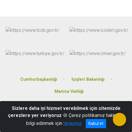
Cumhurbaşkanlığı
İçişleri Bakanlığı
Manisa Valiliği
Atatürk Mahallesi, 160 Sokak, No:70, Akhisar/Manisa
Sizlere daha iyi hizmet verebilmek için sitemizde
çerezlere yer veriyoruz
🍪 Çerez politikamız hakkında
0236 414 20 30 - 0236 414 39 83
bilgi edinmek için
tıklayınız
Kabul et