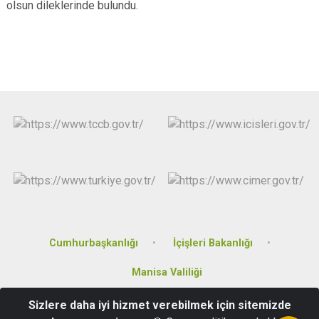
olsun dileklerinde bulundu.
Cumhurbaşkanlığı
İçişleri Bakanlığı
Manisa Valiliği
Sizlere daha iyi hizmet verebilmek için sitemizde
Atatürk Mahallesi, 160 Sokak, No:70, Akhisar/Manisa