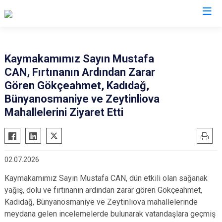
Manisa
Kaymakamımız Sayın Mustafa
CAN, Fırtınanın Ardından Zarar
Ahmetli
Salihli
Gören Gökçeahmet, Kadıdağ,
Akhisar
Sarıgöl
Bünyanosmaniye ve Zeytinliova
Alaşehir
Saruhanlı
Mahallelerini Ziyaret Etti
Demirci
Selendi
Gölmarmara
Soma
Gördes
Turgutlu
02.07.2026
Kırkağaç
Şehzadeler
Kaymakamımız Sayın Mustafa CAN, dün etkili olan sağanak
Köprübaşı
Yunusemre
yağış, dolu ve fırtınanın ardından zarar gören Gökçeahmet,
Kula
Kadıdağ, Bünyanosmaniye ve Zeytinliova mahallelerinde
meydana gelen incelemelerde bulunarak vatandaşlara geçmiş