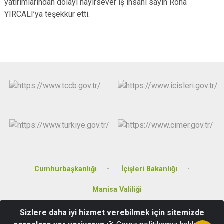
yatırımlarından dolayı hayırsever iş insanı sayın Rona
YIRCALI’ya teşekkür etti.
Cumhurbaşkanlığı
İçişleri Bakanlığı
Manisa Valiliği
Sizlere daha iyi hizmet verebilmek için sitemizde
Atatürk Mahallesi, 160 Sokak, No:70, Akhisar/Manisa