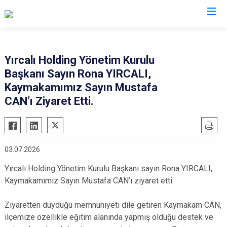
Manisa
Yırcalı Holding Yönetim Kurulu
Başkanı Sayın Rona YIRCALI,
Ahmetli
Salihli
Kaymakamımız Sayın Mustafa
Akhisar
Sarıgöl
CAN’ı Ziyaret Etti.
Alaşehir
Saruhanlı
Demirci
Selendi
Gölmarmara
Soma
03.07.2026
Gördes
Turgutlu
Yırcalı Holding Yönetim Kurulu Başkanı sayın Rona YIRCALI,
Kırkağaç
Şehzadeler
Kaymakamımız Sayın Mustafa CAN’ı ziyaret etti.
Köprübaşı
Yunusemre
Ziyaretten duyduğu memnuniyeti dile getiren Kaymakam CAN,
Kula
ilçemize özellikle eğitim alanında yapmış olduğu destek ve