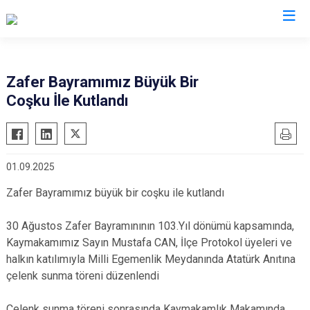
Manisa
Zafer Bayramımız Büyük Bir
Coşku İle Kutlandı
Ahmetli
Salihli
Akhisar
Sarıgöl
Alaşehir
Saruhanlı
01.09.2025
Demirci
Selendi
Zafer Bayramımız büyük bir coşku ile kutlandı
Gölmarmara
Soma
Gördes
Turgutlu
30 Ağustos Zafer Bayramınının 103.Yıl dönümü kapsamında,
Kırkağaç
Şehzadeler
Kaymakamımız Sayın Mustafa CAN, İlçe Protokol üyeleri ve
Köprübaşı
halkın katılımıyla Milli Egemenlik Meydanında Atatürk Anıtına
Yunusemre
çelenk sunma töreni düzenlendi
Kula
Çelenk sunma töreni sonrasında Kaymakamlık Makamında